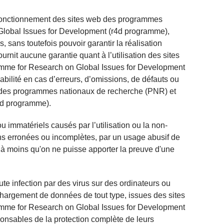
n fonctionnement des sites web des programmes
lobal Issues for Development (r4d programme),
es, sans toutefois pouvoir garantir la réalisation
rnit aucune garantie quant à l’utilisation des sites
mme for Research on Global Issues for Development
abilité en cas d’erreurs, d’omissions, de défauts ou
b des programmes nationaux de recherche (PNR) et
4d programme).
immatériels causés par l’utilisation ou la non-
tions erronées ou incomplètes, par un usage abusif de
 à moins qu'on ne puisse apporter la preuve d'une
e infection par des virus sur des ordinateurs ou
léchargement de données de tout type, issues des sites
mme for Research on Global Issues for Development
ponsables de la protection complète de leurs