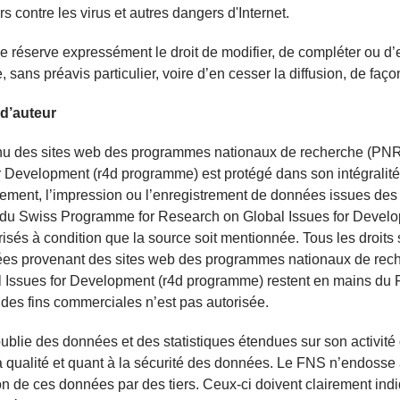
rs contre les virus et autres dangers d'Internet.
 réserve expressément le droit de modifier, de compléter ou d’eff
 sans préavis particulier, voire d’en cesser la diffusion, de faço
 d’auteur
nu des sites web des programmes nationaux de recherche (PNR
r Development (r4d programme) est protégé dans son intégralité 
ement, l’impression ou l’enregistrement de données issues de
du Swiss Programme for Research on Global Issues for Develop
risés à condition que la source soit mentionnée. Tous les droit
es provenant des sites web des programmes nationaux de rec
 Issues for Development (r4d programme) restent en mains du F
 des fins commerciales n’est pas autorisée.
blie des données et des statistiques étendues sur son activité
a qualité et quant à la sécurité des données. Le FNS n’endosse a
on de ces données par des tiers. Ceux-ci doivent clairement ind