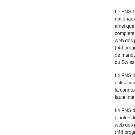
Le FNS fa
nationau
ainsi que 
complète 
web des 
(r4d prog
de manque
du Swiss
Le FNS ne
utilisati
la connex
faute int
Le FNS dé
d'autres 
web des 
(r4d prog