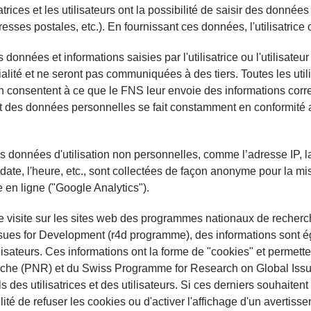
satrices et les utilisateurs ont la possibilité de saisir des donn
esses postales, etc.). En fournissant ces données, l'utilisatrice o
 données et informations saisies par l'utilisatrice ou l'utilisateu
ialité et ne seront pas communiquées à des tiers. Toutes les utili
on consentent à ce que le FNS leur envoie des informations corre
t des données personnelles se fait constamment en conformité av
s données d'utilisation non personnelles, comme l’adresse IP, la 
la date, l'heure, etc., sont collectées de façon anonyme pour la 
re en ligne ("Google Analytics").
e visite sur les sites web des programmes nationaux de reche
sues for Development (r4d programme), des informations sont ég
ilisateurs. Ces informations ont la forme de "cookies" et permet
rche (PNR) et du Swiss Programme for Research on Global Iss
ls des utilisatrices et des utilisateurs. Si ces derniers souhaiten
ilité de refuser les cookies ou d'activer l'affichage d'un avertiss