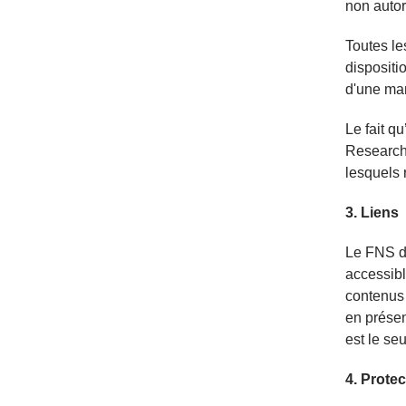
non autor
Toutes le
dispositi
d'une mar
Le fait q
Research 
lesquels 
3. Liens
Le FNS dé
accessibl
contenus 
en présen
est le seu
4. Prote