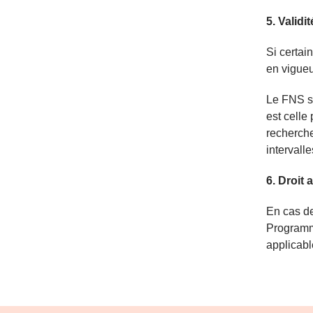
5. Validi
Si certai
en vigueu
Le FNS se
est celle
recherch
intervall
6. Droit 
En cas de
Programme
applicabl