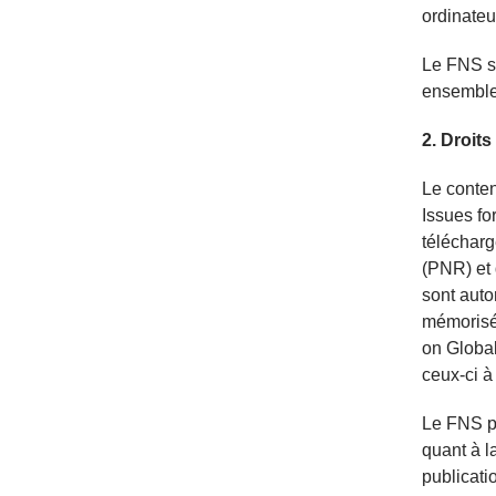
ordinateu
Le FNS se
ensemble,
2. Droits
Le conte
Issues fo
télécharg
(PNR) et 
sont auto
mémorisé
on Global
ceux-ci à
Le FNS pu
quant à l
publicati