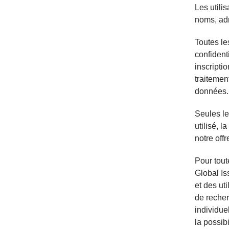
Les utili
noms, adr
Toutes les
confident
inscripti
traitemen
données.
Seules le
utilisé, 
notre off
Pour tout
Global Is
et des ut
de reche
individue
la possib