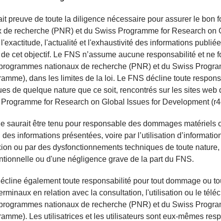
it preuve de toute la diligence nécessaire pour assurer le bo
x de recherche (PNR) et du Swiss Programme for Research on G
l'exactitude, l'actualité et l'exhaustivité des informations publié
de cet objectif. Le FNS n’assume aucune responsabilité et ne fou
programmes nationaux de recherche (PNR) et du Swiss Progra
ramme), dans les limites de la loi. Le FNS décline toute respons
s de quelque nature que ce soit, rencontrés sur les sites we
 Programme for Research on Global Issues for Development (r
 saurait être tenu pour responsable des dommages matériels ou 
on des informations présentées, voire par l’utilisation d’informa
ion ou par des dysfonctionnements techniques de toute nature,
entionnelle ou d'une négligence grave de la part du FNS.
cline également toute responsabilité pour tout dommage ou tout
terminaux en relation avec la consultation, l'utilisation ou le té
programmes nationaux de recherche (PNR) et du Swiss Progra
ramme). Les utilisatrices et les utilisateurs sont eux-mêmes res