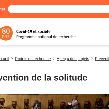
her
ccueil
Projets de recherche
Aperçu des projets
Préventi
vention de la solitude