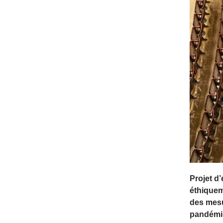
Projet d
éthiqueme
des mesu
pandémi