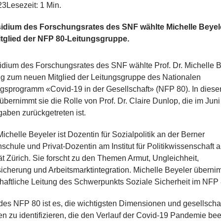
23
Lesezeit: 1 Min.
idium des Forschungsrates des SNF wählte Michelle Beyele
tglied der NFP 80-Leitungsgruppe.
idium des Forschungsrates des SNF wählte Prof. Dr. Michelle 
ig zum neuen Mitglied der Leitungsgruppe des Nationalen
gsprogramm «Covid-19 in der Gesellschaft» (NFP 80). In diese
übernimmt sie die Rolle von Prof. Dr. Claire Dunlop, die im Juni
gaben zurückgetreten ist.
 Michelle Beyeler ist Dozentin für Sozialpolitik an der Berner
chule und Privat-Dozentin am Institut für Politikwissenschaft a
ät Zürich. Sie forscht zu den Themen Armut, Ungleichheit,
icherung und Arbeitsmarktintegration. Michelle Beyeler überni
aftliche Leitung des Schwerpunkts Soziale Sicherheit im NFP 
des NFP 80 ist es, die wichtigsten Dimensionen und gesellscha
 zu identifizieren, die den Verlauf der Covid-19 Pandemie bee