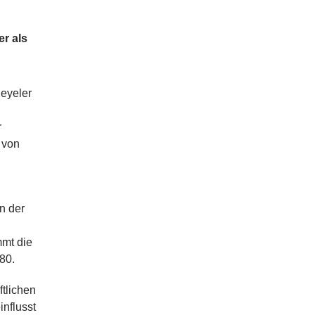
r als
Beyeler
r
 von
n der
mmt die
80.
ftlichen
influsst