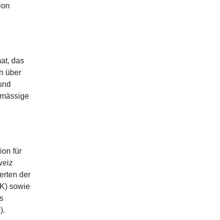
ion
at, das
n über
 und
lmässige
on für
weiz
erten der
DK) sowie
s
).