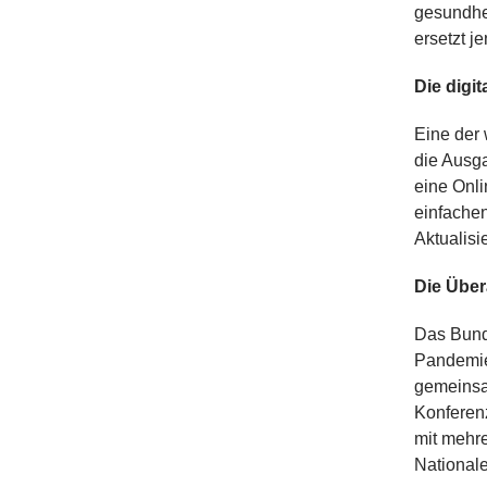
gesundhei
ersetzt j
Die digi
Eine der 
die Ausga
eine Onli
einfache
Aktualisi
Die Übera
Das Bund
Pandemie
gemeinsa
Konferen
mit mehr
National