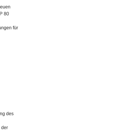
neuen
P 80
ngen für
ung des
 der