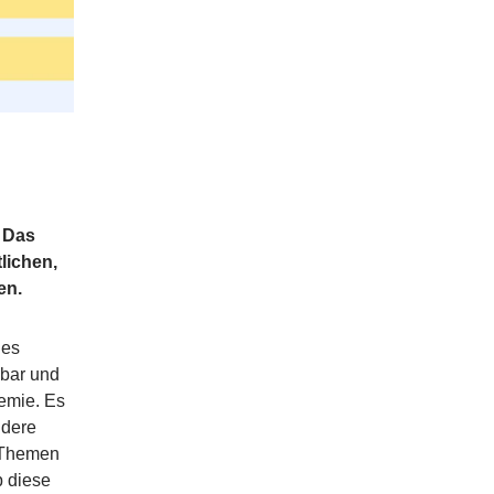
. Das
lichen,
en.
des
gbar und
emie. Es
ndere
 Themen
b diese