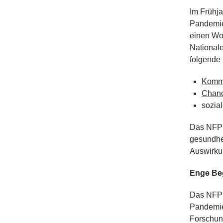
Im Frühj
Pandemie
einen Wo
National
folgende 
Kommu
Chanc
sozial
Das NFP 8
gesundhei
Auswirku
Enge Beg
Das NFP 8
Pandemie
Forschun