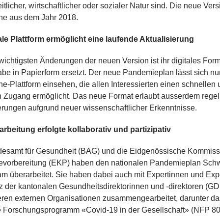
tlicher, wirtschaftlicher oder sozialer Natur sind. Die neue Vers
ene aus dem Jahr 2018.
tale Plattform ermöglicht eine laufende Aktualisierung
wichtigsten Änderungen der neuen Version ist ihr digitales Form
be in Papierform ersetzt. Der neue Pandemieplan lässt sich nu
ne-Plattform einsehen, die allen Interessierten einen schnellen
n Zugang ermöglicht. Das neue Format erlaubt ausserdem rege
erungen aufgrund neuer wissenschaftlicher Erkenntnisse.
rbeitung erfolgte kollaborativ und partizipativ
esamt für Gesundheit (BAG) und die Eidgenössische Kommissi
vorbereitung (EKP) haben den nationalen Pandemieplan Sch
m überarbeitet. Sie haben dabei auch mit Expertinnen und Exp
z der kantonalen Gesundheitsdirektorinnen und -direktoren (G
eren externen Organisationen zusammengearbeitet, darunter da
e Forschungsprogramm «Covid-19 in der Gesellschaft» (NFP 80