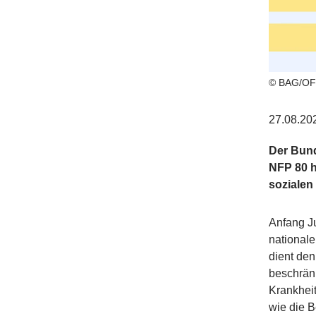
© BAG/O
27.08.20
Der Bund
NFP 80 h
sozialen
Anfang Ju
nationale
dient de
beschränk
Krankhei
wie die 