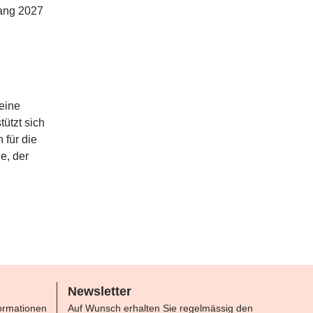
fang 2027
 eine
ützt sich
 für die
e, der
Newsletter
formationen
Auf Wunsch erhalten Sie regelmässig den