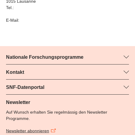
1015 Lausanne
Tel.:
E-Mail:
Nationale Forschungsprogramme
Hier finden Sie Informationen zu allen Nationalen
Forschungsprogrammen (NFP):
Kontakt
Programm-Managerin
Alle NFP
Yvonne Rosteck, SNF
SNF-Datenportal
Tel.: +
Hier finden Sie umfangreiche Informationen zu den vom SNF
79
geförderten Projekten.
Newsletter
E-Mail:
Auf Wunsch erhalten Sie regelmässig den Newsletter
Zum Datenportal
Programme.
Newsletter abonnieren