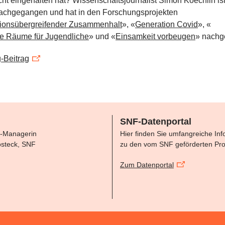
cht eingehalten hat? Wissenschaftsjournalist Simon Koechlin is
achgegangen und hat in den Forschungsprojekten
ionsübergreifender Zusammenhalt
», «
Generation Covid
», «
he Räume für Jugendliche
» und «
Einsamkeit vorbeugen
» nachge
-Beitrag
SNF-Datenportal
-Managerin
Hier finden Sie umfangreiche In
steck, SNF
zu den vom SNF geförderten Pro
Zum Datenportal