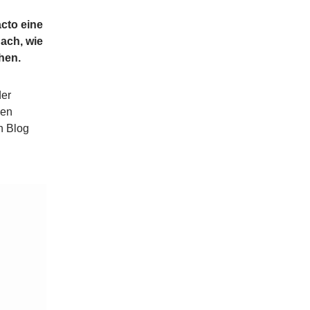
acto eine
nach, wie
hen.
der
nen
n Blog