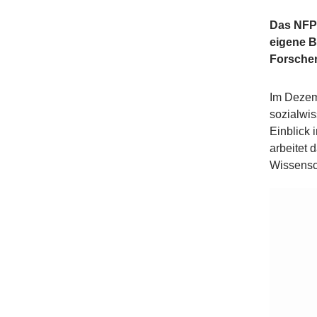
Das NFP 
eigene B
Forschen
Im Dezemb
sozialwis
Einblick 
arbeitet 
Wissensc