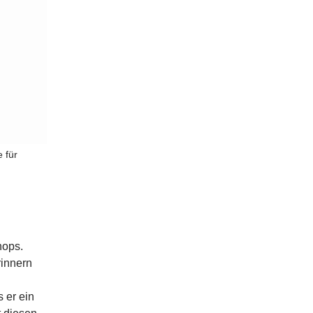
 für
hops.
rinnern
 er ein