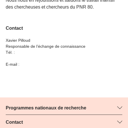
Nous nous en réjouissons et saluons le travail intensif
des chercheuses et chercheurs du PNR 80.
Contact
Xavier Pilloud
Responsable de l’échange de connaissance
Tél. :
E-mail :
Programmes nationaux de recherche
Vous trouverez ici des informations sur tous les Programmes
nationaux de recherche (PNR) :
Contact